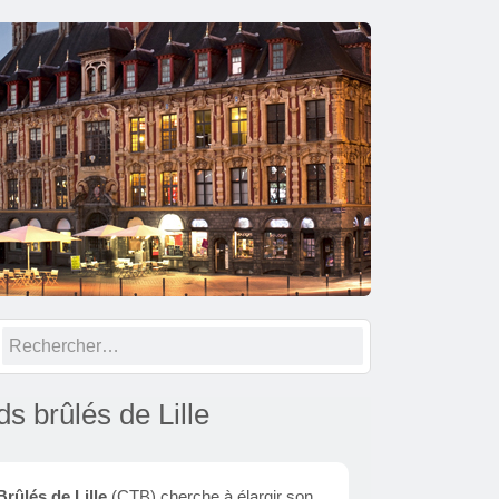
Rechercher :
s brûlés de Lille
rûlés de Lille
(CTB) cherche à élargir son