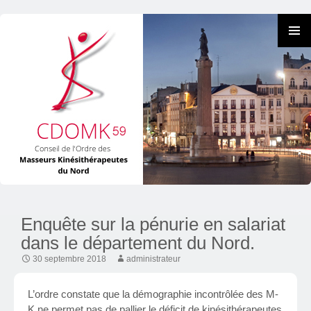
Enquête sur la pénurie en salariat
Skip
dans le département du Nord.
to
content
30 septembre 2018
administrateur
L’ordre constate que la démographie incontrôlée des M-
K ne permet pas de pallier le déficit de kinésithérapeutes